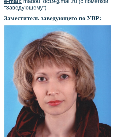
e-mail:
madou_dc19@mail.ru
(с пометкой
"Заведующему")
Заместитель заведующего по УВР: