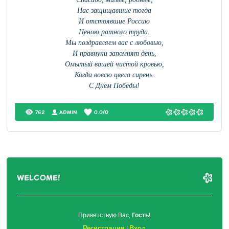
Нас защищавшие тогда
И отстоявшие Россию
Ценою ратного труда.
Мы поздравляем вас с любовью,
И правнуки запомнят день,
Омытый вашей чистой кровью,
Когда вовсю цвела сирень.
С Днем Победы!
762
ADMIN
0.0
/
0
WELCOME!
Приветствую Вас
,
Гость
!
Регистрация
Вход
|