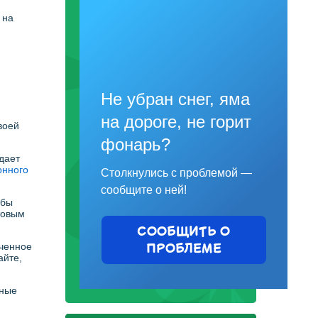
 на
Не убран снег, яма
на дороге, не горит
воей
фонарь?
дает
онного
Столкнулись с проблемой —
сообщите о ней!
обы
товым
СООБЩИТЬ О
ПРОБЛЕМЕ
аченное
айте,
зные