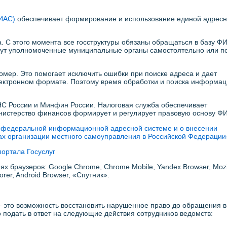
ИАС)
обеспечивает формирование и использование единой адресн
. С этого момента все госструктуры обязаны обращаться в базу Ф
гут уполномоченные муниципальные органы самостоятельно или п
мер. Это помогает исключить ошибки при поиске адреса и дает
ектронном формате. Поэтому время обработки и поиска информа
С России и Минфин России. Налоговая служба обеспечивает
истерство финансов формирует и регулирует правовую основу Ф
федеральной информационной адресной системе и о внесении
х организации местного самоуправления в Российской Федерации
портала Госуслуг
х браузеров: Google Chrome, Chrome Mobile, Yandex Browser, Mozi
plorer, Android Browser, «Спутник».
 это возможность восстановить нарушенное право до обращения в 
подать в ответ на следующие действия сотрудников ведомств: