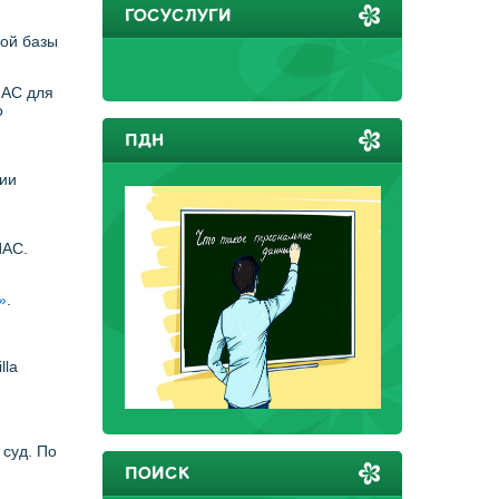
ГОСУСЛУГИ
ой базы
ИАС для
о
ПДН
ции
ИАС.
»
.
lla
суд. По
ПОИСК