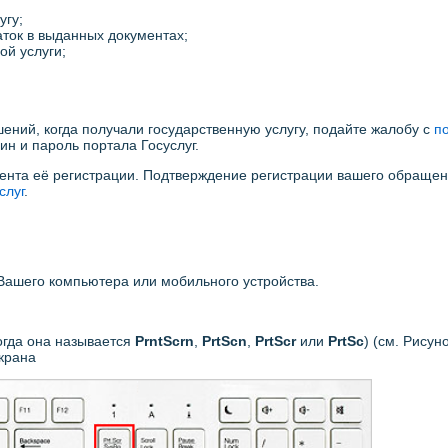
угу;
аток в выданных документах;
ой услуги;
ений, когда получали государственную услугу, подайте жалобу с
п
гин и пароль портала Госуслуг.
ента её регистрации. Подтверждение регистрации вашего обращен
слуг
.
а Вашего компьютера или мобильного устройства.
огда она называется
PrntScrn
,
PrtScn
,
PrtScr
или
PrtSc
) (см. Рисуно
крана