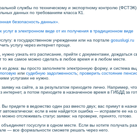
ральной службы по техническому и экспортному контролю (ФСТЭК)
ьных данных по требованиям класса К1.
нная безопасность данных»
.
 услуг в электронном виде от их получения в традиционном виде
услугу: в государственном учреждении или на портале
gosuslugi.ru
чить услугу через интернет проще.
, нужно узнать его расписание, прийти с документами, дождаться с
ет то же самое можно сделать в любое время и в любом месте.
я из дома: вы просто заполняете электронную форму, и система вы
логовую
или
судебную задолженность
;
проверить состояние пенси
кими услугами не нужно.
заявку на сайте, а за результатом приходите лично. Например, чт
ез интернет, а потом приходите в назначенное время в ГИБДД за го
 Вы придете в ведомство один раз вместо двух; вас примут в назн
 автоматически: если в нем найдется ошибка — исправите ее на с
 можно отслеживать статус заявки: на проверке, принято, готово.
) объединяет госуслуги в одном месте. Если вы хотите получать ра
тале — все формальности сможете решать через него.