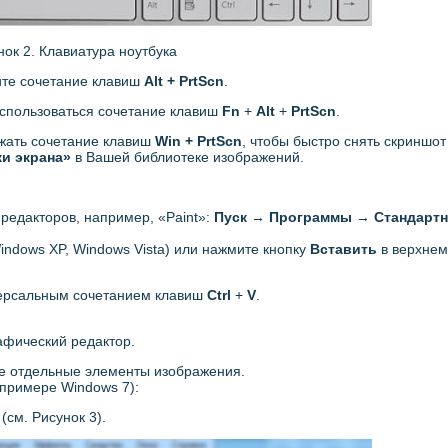
нок 2. Клавиатура ноутбука
ите сочетание клавиш
Alt + PrtScn
.
 использоваться сочетание клавиш
Fn
+
Alt
+
PrtScn
.
жать сочетание клавиш
Win + PrtScn
, чтобы быстро снять скриншот
и экрана»
в Вашей библиотеке изображений.
редакторов, например, «Paint»:
Пуск
→
Программы
→
Стандарт
indows XP, Windows Vista) или нажмите кнопку
Вставить
в верхне
версальным сочетанием клавиш
Ctrl
+
V
.
афический редактор.
те отдельные элементы изображения.
примере Windows 7):
G
(см. Рисунок 3).