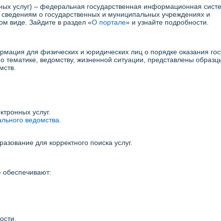
ных услуг) – федеральная государственная информационная сист
к сведениям о государственных и муниципальных учреждениях и
ом виде. Зайдите в раздел «
О портале
» и узнайте подробности.
мация для физических и юридических лиц о порядке оказания госу
по тематике, ведомству, жизненной ситуации, представлены образц
мств.
ктронных услуг.
ального ведомства
.
азование для корректного поиска услуг.
» обеспечивают:
ости.