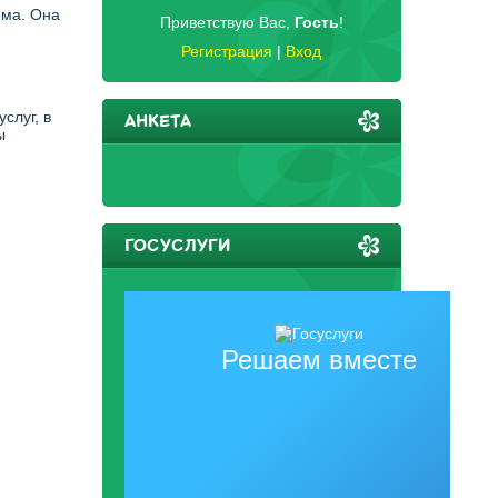
ема. Она
Приветствую Вас
,
Гость
!
Регистрация
|
Вход
слуг, в
АНКЕТА
ы
ГОСУСЛУГИ
Решаем вместе