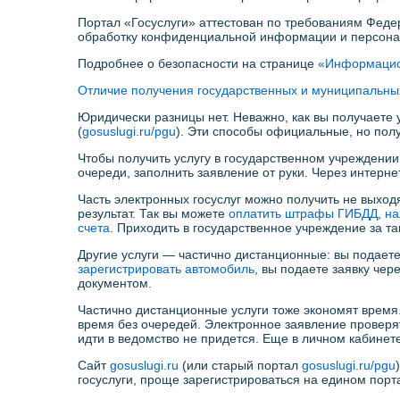
Портал «Госуслуги» аттестован по требованиям Феде
обработку конфиденциальной информации и персонал
Подробнее о безопасности на странице
«Информацио
Отличие получения государственных и муниципальных
Юридически разницы нет. Неважно, как вы получаете 
(
gosuslugi.ru/pgu
). Эти способы официальные, но полу
Чтобы получить услугу в государственном учреждении
очереди, заполнить заявление от руки. Через интерн
Часть электронных госуслуг можно получить не выход
результат. Так вы можете
оплатить штрафы ГИБДД
,
на
счета
. Приходить в государственное учреждение за та
Другие услуги — частично дистанционные: вы подаете 
зарегистрировать автомобиль
, вы подаете заявку чер
документом.
Частично дистанционные услуги тоже экономят время.
время без очередей. Электронное заявление проверят
идти в ведомство не придется. Еще в личном кабинете
Сайт
gosuslugi.ru
(или старый портал
gosuslugi.ru/pgu
госуслуги, проще зарегистрироваться на едином пор